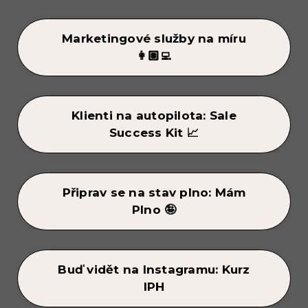
Marketingové služby na míru
👩🏽‍💻
Klienti na autopilota: Sale
Success Kit 📈
Připrav se na stav plno: Mám
Plno 🤪
Buď vidět na Instagramu: Kurz
IPH