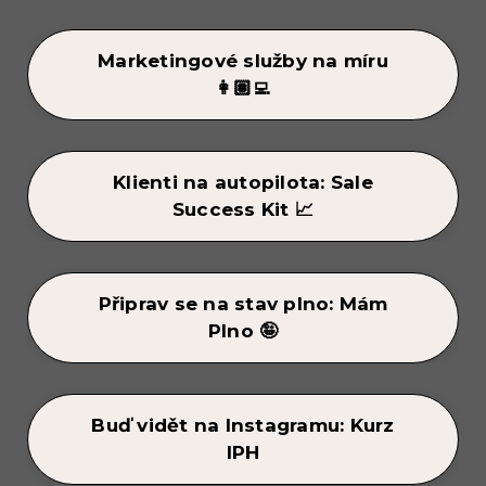
Marketingové služby na míru
👩🏽‍💻
Klienti na autopilota: Sale
Success Kit 📈
Připrav se na stav plno: Mám
Plno 🤪
Buď vidět na Instagramu: Kurz
IPH