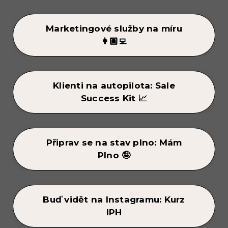
Marketingové služby na míru
👩🏽‍💻
Klienti na autopilota: Sale
Success Kit 📈
Připrav se na stav plno: Mám
Plno 🤪
Buď vidět na Instagramu: Kurz
IPH